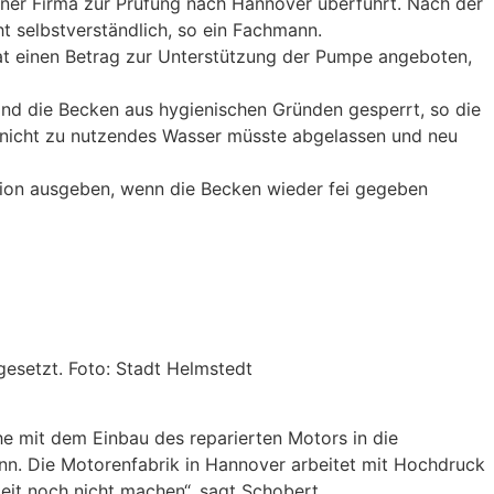
ner Firma zur Prüfung nach Hannover überführt. Nach der
ht selbstverständlich, so ein Fachmann.
hat einen Betrag zur Unterstützung der Pumpe angeboten,
nd die Becken aus hygienischen Gründen gesperrt, so die
nicht zu nutzendes Wasser müsste abgelassen und neu
mation ausgeben, wenn die Becken wieder fei gegeben
esetzt. Foto: Stadt Helmstedt
he mit dem Einbau des reparierten Motors in die
. Die Motorenfabrik in Hannover arbeitet mit Hochdruck
eit noch nicht machen“, sagt Schobert.