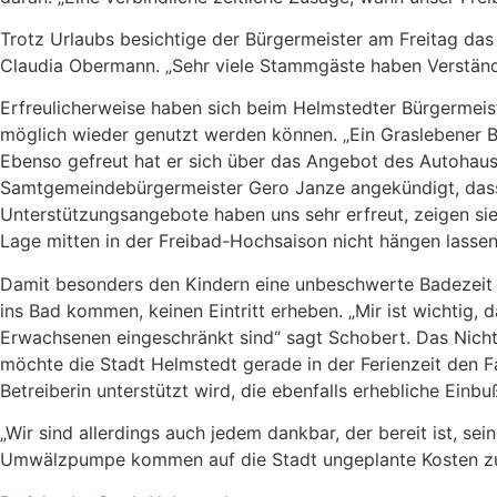
Trotz Urlaubs besichtige der Bürgermeister am Freitag da
Claudia Obermann. „Sehr viele Stammgäste haben Verständnis
Erfreulicherweise haben sich beim Helmstedter Bürgermeist
möglich wieder genutzt werden können. „Ein Graslebener Bü
Ebenso gefreut hat er sich über das Angebot des Autohaus
Samtgemeindebürgermeister Gero Janze angekündigt, dass 
Unterstützungsangebote haben uns sehr erfreut, zeigen si
Lage mitten in der Freibad-Hochsaison nicht hängen lassen
Damit besonders den Kindern eine unbeschwerte Badezeit e
ins Bad kommen, keinen Eintritt erheben. „Mir ist wichtig
Erwachsenen eingeschränkt sind“ sagt Schobert. Das Nich
möchte die Stadt Helmstedt gerade in der Ferienzeit den 
Betreiberin unterstützt wird, die ebenfalls erhebliche Einb
„Wir sind allerdings auch jedem dankbar, der bereit ist, sei
Umwälzpumpe kommen auf die Stadt ungeplante Kosten zu, 