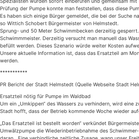
Spezialisten wurden sofort einberufen und gemeinsam mit
Prüfung der Pumpe konnte man feststellen, dass diese Pumpe
Es haben sich einige Bürger gemeldet, die bei der Suche n
so Wittich Schobert Bürgermeister von Helmstedt.
Sprung- und 50 Meter Schwimmbecken derzeitig gesperrt. 
Schwimmmeister. Derzeitig versucht man manuell das Wass
befüllt werden. Dieses Szenario würde weiter Kosten aufwe
Unsere aktuelle Information ist, dass das Ersatzteil am Mo
werden.
***********
PR Bericht der Stadt Helmstedt (Quelle Webseite Stadt Hel
Ersatzteil nötig für Pumpe im Waldbad
Um ein „Umkippen“ des Wassers zu verhindern, wird eine z
Stadt hofft, dass der Betrieb kommende Woche wieder a
„Das Ersatzteil ist bestellt worden“ verkündet Bürgermeis
Umwälzpumpe die Wiederinbetriebnahme des Schwimmer- un
daran. „Eine verbindliche zeitliche Zusage, wann unser Fr