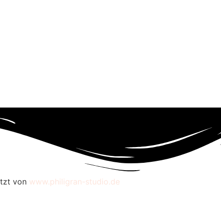
etzt von
www.philigran-studio.de