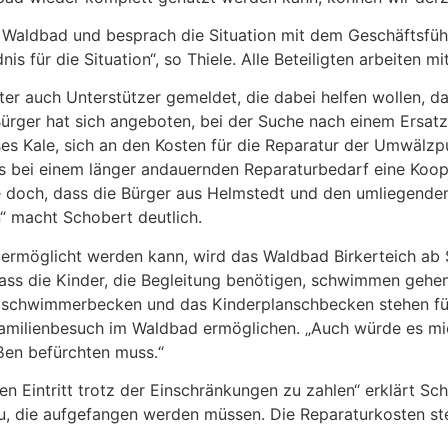
s Waldbad und besprach die Situation mit dem Geschäftsfü
 für die Situation“, so Thiele. Alle Beteiligten arbeiten 
er auch Unterstützer gemeldet, die dabei helfen wollen, da
rger hat sich angeboten, bei der Suche nach einem Ersatzmo
es Kale, sich an den Kosten für die Reparatur der Umwälzp
bei einem länger andauernden Reparaturbedarf eine Koope
e doch, dass die Bürger aus Helmstedt und den umliegenden
“ macht Schobert deutlich.
rmöglicht werden kann, wird das Waldbad Birkerteich ab Sa
, dass die Kinder, die Begleitung benötigen, schwimmen ge
tschwimmerbecken und das Kinderplanschbecken stehen für 
Familienbesuch im Waldbad ermöglichen. „Auch würde es mi
ußen befürchten muss.“
nen Eintritt trotz der Einschränkungen zu zahlen“ erklärt Sc
die aufgefangen werden müssen. Die Reparaturkosten steh