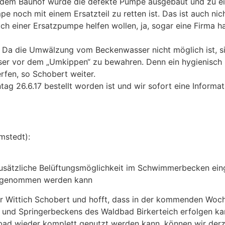
 dem Bauhof wurde die defekte Pumpe ausgebaut und zu ei
 noch mit einem Ersatzteil zu retten ist. Das ist auch nic
ach einer Ersatzpumpe helfen wollen, ja, sogar eine Firma 
Da die Umwälzung vom Beckenwasser nicht möglich ist, si
er vor dem „Umkippen“ zu bewahren. Denn ein hygienisch 
rfen, so Schobert weiter.
ntag 26.6.17 bestellt worden ist und wir sofort eine Infor
mstedt):
usätzliche Belüftungsmöglichkeit im Schwimmerbecken eing
ufgenommen werden kann
ter Wittich Schobert und hofft, dass in der kommenden Woc
d Springerbeckens des Waldbad Birkerteich erfolgen kann
eibad wieder komplett genutzt werden kann, können wir derz