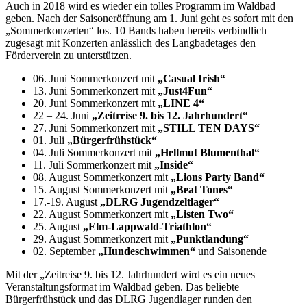
Auch in 2018 wird es wieder ein tolles Programm im Waldbad
geben. Nach der Saisoneröffnung am 1. Juni geht es sofort mit den
„Sommerkonzerten“ los. 10 Bands haben bereits verbindlich
zugesagt mit Konzerten anlässlich des Langbadetages den
Förderverein zu unterstützen.
06. Juni Sommerkonzert mit
„Casual Irish“
13. Juni Sommerkonzert mit
„Just4Fun“
20. Juni Sommerkonzert mit
„LINE 4“
22 – 24. Juni
„Zeitreise 9. bis 12. Jahrhundert“
27. Juni Sommerkonzert mit
„STILL TEN DAYS“
01. Juli
„Bürgerfrühstück“
04. Juli Sommerkonzert mit
„Hellmut Blumenthal“
11. Juli Sommerkonzert mit
„Inside“
08. August Sommerkonzert mit
„Lions Party Band“
15. August Sommerkonzert mit
„Beat Tones“
17.-19. August
„DLRG Jugendzeltlager“
22. August Sommerkonzert mit
„Listen Two“
25. August
„Elm-Lappwald-Triathlon“
29. August Sommerkonzert mit
„Punktlandung“
02. September
„Hundeschwimmen“
und Saisonende
Mit der „Zeitreise 9. bis 12. Jahrhundert wird es ein neues
Veranstaltungsformat im Waldbad geben. Das beliebte
Bürgerfrühstück und das DLRG Jugendlager runden den