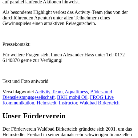
auf parallel laufende Aktionen hinweist.
Als besonderes Highlight verlost das Activity-Team (das von der
durchführenden Agentur) unter allen Teilnehmern eines
Gewinnspieles einen attraktiven Reisegutschein.
Pressekontakt:
Für weitere Fragen steht Ihnen Alexander Hass unter Tel: 0172
6140870 gerne zur Verfügung!
Text und Foto aniworld
Verschlagwortet
Activity Team
,
Aquafitness
,
Bäder- und
Dienstleistungsgesellschaft
,
BKK mobil Oil
,
FROG Live
Kommunikation
,
Helmstedt
,
Instructor
,
Waldbad Birkerteich
Unser Förderverein
Der Förderverein Waldbad Birkerteich gründete sich 2001, um das
Helmstedter Freibad in seiner damals sehr schwierigen finanziellen