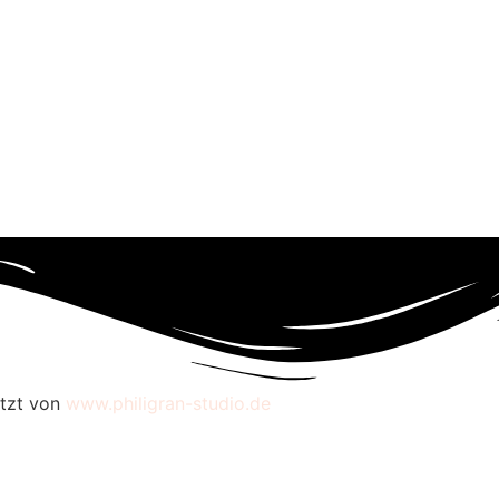
etzt von
www.philigran-studio.de