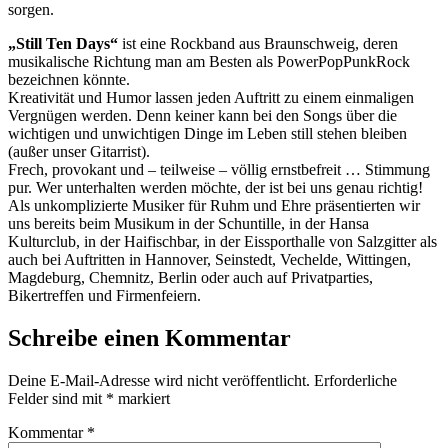
sorgen.
„Still Ten Days“
ist eine Rockband aus Braunschweig, deren
musikalische Richtung man am Besten als PowerPopPunkRock
bezeichnen könnte.
Kreativität und Humor lassen jeden Auftritt zu einem einmaligen
Vergnügen werden. Denn keiner kann bei den Songs über die
wichtigen und unwichtigen Dinge im Leben still stehen bleiben
(außer unser Gitarrist).
Frech, provokant und – teilweise – völlig ernstbefreit … Stimmung
pur. Wer unterhalten werden möchte, der ist bei uns genau richtig!
Als unkomplizierte Musiker für Ruhm und Ehre präsentierten wir
uns bereits beim Musikum in der Schuntille, in der Hansa
Kulturclub, in der Haifischbar, in der Eissporthalle von Salzgitter als
auch bei Auftritten in Hannover, Seinstedt, Vechelde, Wittingen,
Magdeburg, Chemnitz, Berlin oder auch auf Privatparties,
Bikertreffen und Firmenfeiern.
Schreibe einen Kommentar
Deine E-Mail-Adresse wird nicht veröffentlicht.
Erforderliche
Felder sind mit
*
markiert
Kommentar
*