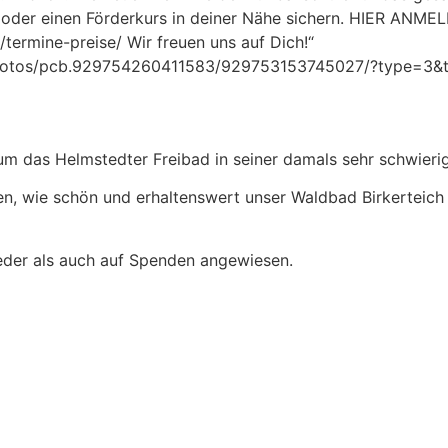
p oder einen Förderkurs in deiner Nähe sichern. HIER ANME
termine-preise/ Wir freuen uns auf Dich!“
hotos/pcb.929754260411583/929753153745027/?type=3&the
um das Helmstedter Freibad in seiner damals sehr schwierig
en, wie schön und erhaltenswert unser Waldbad Birkerteich 
lieder als auch auf Spenden angewiesen.