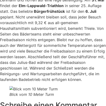
Lehmann und hoffen auf eine rege Beteiligung. Am
31. Ma
i
findet der
Elm-Lappwald-Triathlon
in seiner 25. Auflage
statt. Das beliebte
Bürgerfrühstück
ist für den
6. Juli
geplant. Nicht unerwähnt bleiben soll, dass jeder Besuch
voraussichtlich mit 9,32 € aus all-gemeinen
Haushaltsmitteln subventioniert wird, bemerkt Thiele. Von
Seiten des Bäderteams steht einer unbeschwerten
Freibadsaison nichts entgegen. Bleibt nur zu hoffen, dass
auch der Wettergott für sommerliche Temperaturen sorgen
wird und viele Besucher die Freibadsaison zu einem Erfolg
werden lassen. Abschließend teilt der Geschäftsführer mit,
dass das Julius-Bad während der Freibadsaison
geschlossen ist. Während der Schließzeit werden die
Reinigungs- und Wartungsarbeiten durchgeführt, die im
laufenden Badebetrieb nicht erfolgen können.
Blick vom 10 Meter Turm
Schreibe einen Kommentar